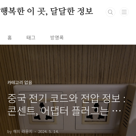
본문 바로가기
행복한 이 곳, 달달한 정보
홈
태그
방명록
카테고리 없음
중국 전기 코드와 전압 정보 :
콘센트, 어댑터 플러그는 이
렇게 생겼어요
by 해피 라운지
2024. 5. 14.